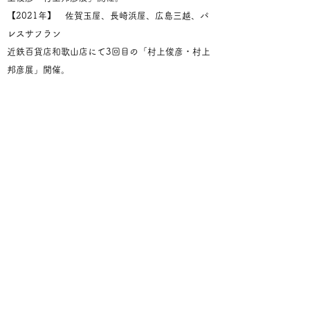
【2021年】 佐賀玉屋、長崎浜屋、広島三越、パ
レスサフラン
近鉄百貨店和歌山店にて3回目の「村上俊彦・村上
邦彦展」開催。
「田代陶器店×村上玄輝陶房」 第一弾コラボレー
ション発表。
【2022年】広島三越、山陽百貨店にて「村上俊
彦・村上邦彦展」開催。
「yuichi2022 Espresso Cup Collection」を発表
し毎年新作を世界に発信中～25年。
⇣
その後各地の
百貨店にて「村上俊彦・村
上邦彦展」開催。
【2025年】日本・ジャマイカ国交60周年記念公式
コーヒーカップを制作。
​同大使館レセプションにて披露される。