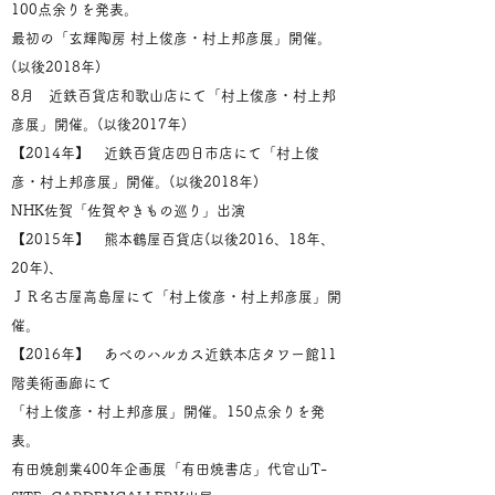
100点余りを発表。
最初の「玄輝陶房 村上俊彦・村上邦彦展」開催。
(以後2018年)
8月 近鉄百貨店和歌山店にて「村上俊彦・村上邦
彦展」開催。(以後2017年)
【2014年】 近鉄百貨店四日市店にて「村上俊
彦・村上邦彦展」開催。(以後2018年)
NHK佐賀「佐賀やきもの巡り」出演
【2015年】 熊本鶴屋百貨店(以後2016、18年、
20年)、
ＪＲ名古屋高島屋にて「村上俊彦・村上邦彦展」開
催。
【2016年】 あべのハルカス近鉄本店タワー館11
階美術画廊にて
「村上俊彦・村上邦彦展」開催。150点余りを発
表。
有田焼創業400年企画展「有田焼書店」代官山T-