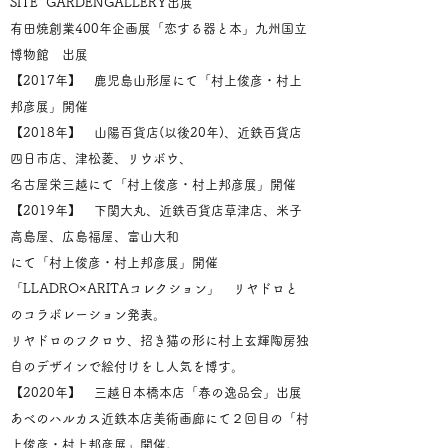
SITE GARDENGALLERY出展
有田焼創業400年企画展「恋する器と本」九州国立
博物館 出展
【2017年】 鹿児島山形屋にて「村上俊彦・村上
邦彦展」開催
【2018年】 山陽百貨店(以後20年)、近鉄百貨店
四日市店、津松菱、リウボウ、
名古屋栄三越にて「村上俊彦・村上邦彦展」開催
【2019年】 下関大丸、近鉄百貨店草津店、米子
高島屋、広島福屋、富山大和
にて「村上俊彦・村上邦彦展」開催
「LLADRO×ARITAコレクション」 リヤドロと
のコラボレーション発表。
リヤドロのフクロウ、招き猫の形に村上玄輝陶房独
自のデザインで絵付けをし人気を博す。
【2020年】 三越日本橋本店「春の逸品会」出展
あべのハルカス近鉄本店美術画廊にて２回目の「村
上俊彦・村上邦彦展」開催。