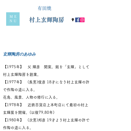
有田焼
ME
村上玄輝陶房
NU
玄輝陶房のあゆみ
【1975年】 父 輝彦 開窯。銘を「玄輝」として
村上玄輝陶房を創業。
【1977年】 (長男)俊彦 18才になり村上玄輝の許
で作陶の道に入る。
花鳥、風景、人物の修行に入る。
【1978年】 近鉄百貨店上本町店にて最初の村上
玄輝展を開催。(以後79,80年)
【1980年】 (次男)邦彦 19才より村上玄輝の許で
作陶の道に入る。