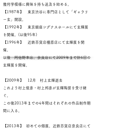
幾何学模様に興味を持ち追及を始める。
【1987年】 東京渋谷に専門店として「ギャラリ
ー玄」開設。
【1992年】 東京銀座シグナスホールにて玄輝展
を開催。(以後95年)
【1996年】 近鉄百貨店橿原店にて玄輝展を開
催。
以後 阿倍野本店、奈良店にて2009年まで計6回の
玄輝展を開催。
【2009年】 12月 村上玄輝逝去
これより村上俊彦・村上邦彦が玄輝陶房を受け継
ぐ。
この後2013年までの4年間はそれぞれの作品制作期
間に入る。
【2013年】 初めての個展。近鉄百貨店奈良店にて